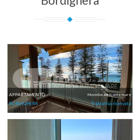
Bordighera
APPARTAMENTO
Monolocale fronte mare
BORDIGHERA
Trattativa riservata