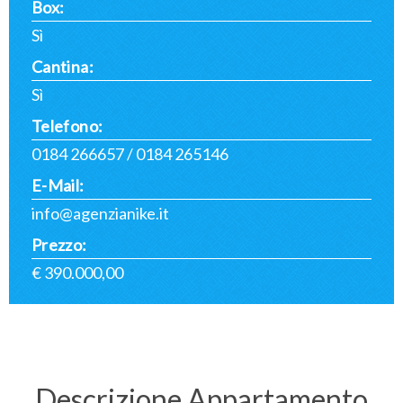
Box:
Sì
Cantina:
Sì
Telefono:
0184 266657
/
0184 265146
E-Mail:
info@agenzianike.it
Prezzo:
€ 390.000,00
Descrizione Appartamento